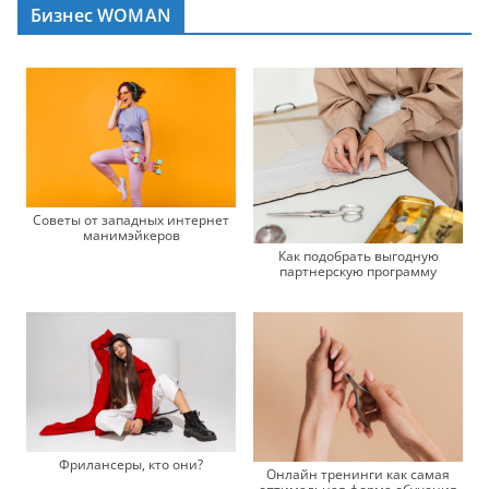
Бизнес WOMAN
Советы от западных интернет
манимэйкеров
Как подобрать выгодную
партнерскую программу
Фрилансеры, кто они?
Онлайн тренинги как самая