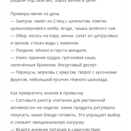
рацион под свой вес, образ жизни и цели.
Примеры меню на день
— Завтрак: омлет из 2 яиц с шпинатом, ломтик
цельнозернового хлеба, ягоди, чашка зелёного чая.
— Обед: лосось на пару, киноа, салат из цитрусовых
и орехов, стакан воды с лимоном.
— Полдник: яблоко и горсть миндаля.
— Ужин: куриная грудка, гречневая каша,
запечённые брокколи, йогуртовый десерт.
— Перекусы: морковь с хумусом, творог с кусочками
фруктов, небольшой кусочек тёмного шоколада.
Как превратить знания в привычку
— Составьте реестр «питание для умственной
активности» на неделю: какие продукты регулярно
покупать, какие блюда готовить. Это упрощает выбор
и снижает эмоциональную нагрузку.
— Ведите дневник питания и самочувствия: