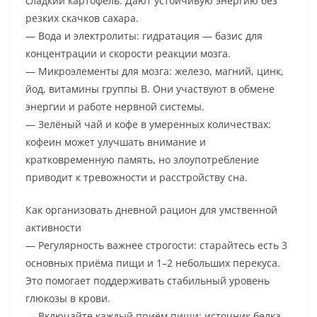
сладкий картофель. Дают устойчивую энергию без
резких скачков сахара.
— Вода и электролиты: гидратация — базис для
концентрации и скорости реакции мозга.
— Микроэлементы для мозга: железо, магний, цинк,
йод, витамины группы B. Они участвуют в обмене
энергии и работе нервной системы.
— Зелёный чай и кофе в умеренных количествах:
кофеин может улучшать внимание и
кратковременную память, но злоупотребление
приводит к тревожности и расстройству сна.
Как организовать дневной рацион для умственной
активности
— Регулярность важнее строгости: старайтесь есть 3
основных приёма пищи и 1–2 небольших перекуса.
Это помогает поддерживать стабильный уровень
глюкозы в крови.
— Включайте каждый приём пищи: источник белка,