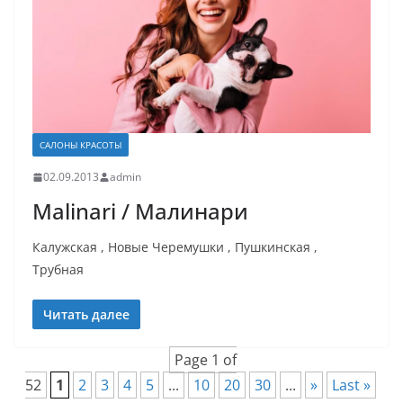
САЛОНЫ КРАСОТЫ
02.09.2013
admin
Malinari / Малинари
Калужская , Новые Черемушки , Пушкинская ,
Трубная
Читать далее
Page 1 of
52
1
2
3
4
5
...
10
20
30
...
»
Last »