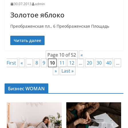
30.07.2013
admin
Золотое яблоко
Преображенская пл., 6 Преображенская Площадь
Читать далее
Page 10 of 52
«
First
«
...
8
9
10
11
12
...
20
30
40
...
»
Last »
Бизнес WOMAN