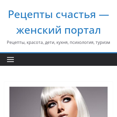
Перейти
Рецепты счастья —
к
содержимому
женский портал
Рецепты, красота, дети, кухня, психология, туризм