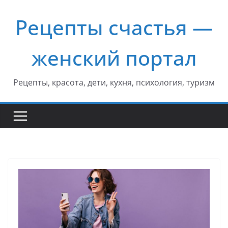
Перейти
Рецепты счастья —
к
содержимому
женский портал
Рецепты, красота, дети, кухня, психология, туризм