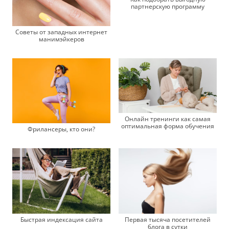
партнерскую программу
Советы от западных интернет
манимэйкеров
Онлайн тренинги как самая
оптимальная форма обучения
Фрилансеры, кто они?
Быстрая индексация сайта
Первая тысяча посетителей
блога в сутки