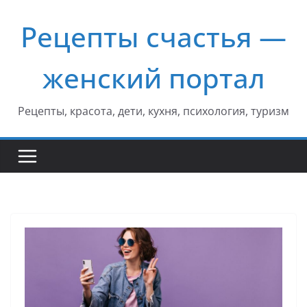
Перейти
Рецепты счастья —
к
содержимому
женский портал
Рецепты, красота, дети, кухня, психология, туризм