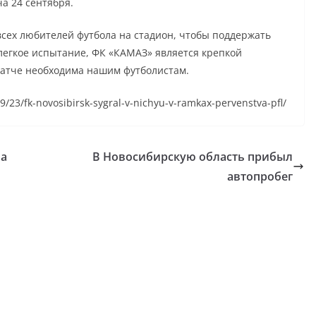
а 24 сентября.
сех любителей футбола на стадион, чтобы поддержать
 легкое испытание, ФК «КАМАЗ» является крепкой
матче необходима нашим футболистам.
9/23/fk-novosibirsk-sygral-v-nichyu-v-ramkax-pervenstva-pfl/
ла
В Новосибирскую область прибыл
автопробег