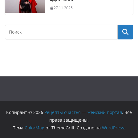
27.11.2025
Копирайт © 2026
Рецепты счастья — женский портал
. Все
права защищены.
Тема
ColorMag
от ThemeGrill. Создано на
WordPress
.