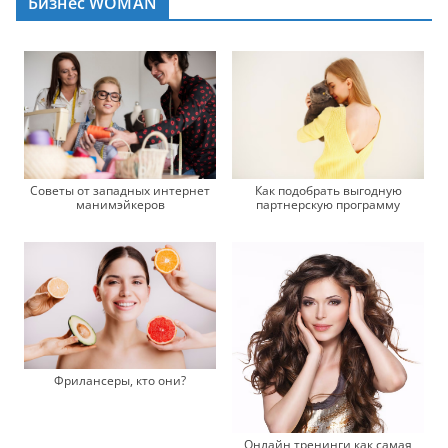
Бизнес WOMAN
Советы от западных интернет
Как подобрать выгодную
манимэйкеров
партнерскую программу
Фрилансеры, кто они?
Онлайн тренинги как самая