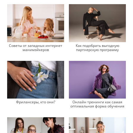
Советы от западных интернет
Как подобрать выгодную
манимэйкеров
партнерскую программу
Фрилансеры, кто они?
Онлайн тренинги как самая
оптимальная форма обучения