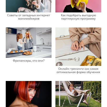
Советы от западных интернет
Как подобрать выгодную
манимэйкеров
партнерскую программу
Фрилансеры, кто они?
Онлайн тренинги как самая
оптимальная форма обучения