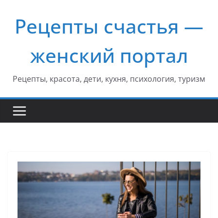
Перейти
Рецепты счастья —
к
содержимому
женский портал
Рецепты, красота, дети, кухня, психология, туризм