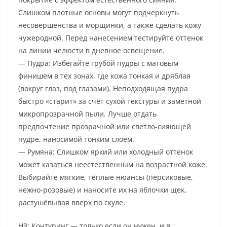
Слишком плотные основы могут подчеркнуть
несовершенства и морщинки, а также сделать кожу
чужеродной. Перед нанесением тестируйте оттенок
на линии челюсти в дневное освещение.
— Пудра: Избегайте грубой пудры с матовым
финишем в тех зонах, где кожа тонкая и дряблая
(вокруг глаз, под глазами). Неподходящая пудра
быстро «старит» за счёт сухой текстуры и заметной
микропрозрачной пыли. Лучше отдать
предпочтение прозрачной или светло-сияющей
пудре, наносимой тонким слоем.
— Румяна: Слишком яркий или холодный оттенок
может казаться неестественным на возрастной коже.
Выбирайте мягкие, тёплые нюансы (персиковые,
нежно-розовые) и наносите их на яблочки щек,
растушёвывая вверх по скуле.
H3: Контуринг — только если он нужен, и в