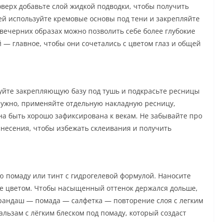
оверх добавьте слой жидкой подводки, чтобы получить
ей используйте кремовые основы под тени и закрепляйте
 вечерних образах можно позволить себе более глубокие
 — главное, чтобы они сочетались с цветом глаз и общей
уйте закрепляющую базу под тушь и подкрасьте ресницы
нужно, применяйте отдельную накладную ресницу,
на быть хорошо зафиксирована к векам. Не забывайте про
несения, чтобы избежать склеивания и получить
ю помаду или тинт с гидрогелевой формулой. Наносите
те цветом. Чтобы насыщенный оттенок держался дольше,
рандаш — помада — салфетка — повторение слоя с легким
альзам с лёгким блеском под помаду, который создаст