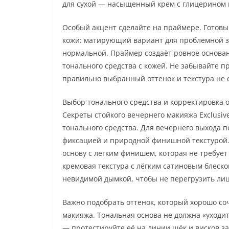
для сухой — насыщенный крем с глицерином 
Особый акцент сделайте на праймере. Готовый
кожи: матирующий вариант для проблемной з
нормальной. Праймер создаёт ровное основа
тонального средства с кожей. Не забывайте п
правильно выбранный оттенок и текстура не с
Выбор тонального средства и корректировка 
Секреты стойкого вечернего макияжа Exclusiv
тонального средства. Для вечернего выхода 
фиксацией и природной финишной текстурой.
основу с легким финишем, которая не требует
кремовая текстура с лёгким сатиновым блеско
невидимой дымкой, чтобы не перегрузить лиц
Важно подобрать оттенок, который хорошо со
макияжа. Тональная основа не должна «уходи
— протестируйте её на линии щёк и висков за