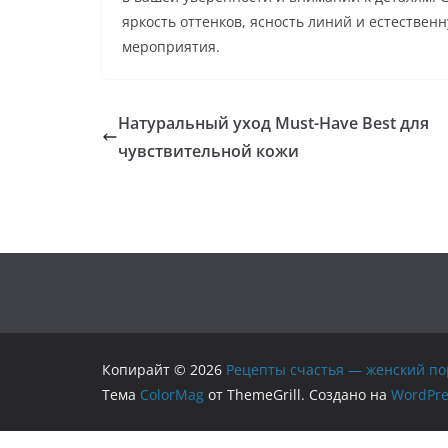
яркость оттенков, ясность линий и естествен
мероприятия.
Натуральный уход Must-Have Best для
чувствительной кожи
Копирайт © 2026
Рецепты счастья — женский по
Тема
ColorMag
от ThemeGrill. Создано на
WordPre