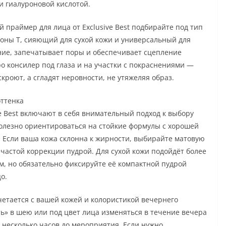
и гиалуроновой кислотой.
 праймер для лица от Exclusive Best подбирайте под тип
оны Т, сияющий для сухой кожи и универсальный для
ние, запечатывает поры и обеспечивает сцепление
ро консилер под глаза и на участки с покраснениями —
кроют, а сгладят неровности, не утяжеляя образ.
оттенка
e Best включают в себя внимательный подход к выбору
полезно ориентироваться на стойкие формулы с хорошей
 Если ваша кожа склонна к жирности, выбирайте матовую
 частой коррекции пудрой. Для сухой кожи подойдёт более
м, но обязательно фиксируйте её компактной пудрой
о.
четается с вашей кожей и колористикой вечернего
ть» в шею или под цвет лица изменяться в течение вечера
 несколько часов до мероприятия. Если нужно,