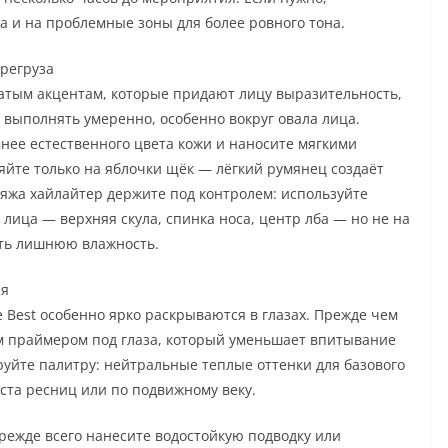
за и на проблемные зоны для более ровного тона.
ерегруза
атым акцентам, которые придают лицу выразительность,
 выполнять умеренно, особенно вокруг овала лица.
мнее естественного цвета кожи и наносите мягкими
йте только на яблочки щёк — лёгкий румянец создаёт
ияжа хайлайтер держите под контролем: используйте
ица — верхняя скула, спинка носа, центр лба — но не на
уть лишнюю влажность.
ия
e Best особенно ярко раскрываются в глазах. Прежде чем
ым праймером под глаза, который уменьшает впитывание
уйте палитру: нейтральные теплые оттенки для базового
ста ресниц или по подвижному веку.
режде всего нанесите водостойкую подводку или