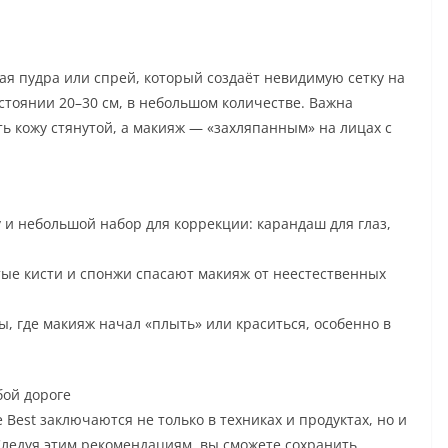
я пудра или спрей, который создаёт невидимую сетку на
стоянии 20–30 см, в небольшом количестве. Важна
ь кожу стянутой, а макияж — «захляпанным» на лицах с
 и небольшой набор для коррекции: карандаш для глаз,
тые кисти и спонжи спасают макияж от неестественных
, где макияж начал «плыть» или краситься, особенно в
бой дороге
 Best заключаются не только в техниках и продуктах, но и
Следуя этим рекомендациям, вы сможете сохранить