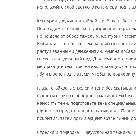
используйте слой светлого консилера под гла
Контуринг, румяна и хайлайтер: баланс без п
Переходим к технике контурирования и розов
но не делают образ тяжелым. Контуринг стоит
Выбирайте тон более чем на один оттенок те
растушеванными движениями. Румяна добавля
свежесть и здоровый вид. Для вечернего мак
мерцающие текстуры на выступающих частях л
лбу и в зоне под глазами, чтобы не подчеркн
Глаза: стойкость стрелок и тени без скатыван
Секреты стойкого вечернего макияжа Exclusiv
наносить тени, подготовьте века специальн
pigment и предотвращает скатывание. Планир
покрытия, затем яркий акцент возле линии ро
Стрелки и подводка — двухслойная техника. П