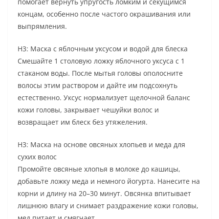
помогает вернуть упругость ломким и секущимся
концам, особенно после частого окрашивания или
выпрямления.
H3: Маска с яблочным уксусом и водой для блеска
Смешайте 1 столовую ложку яблочного уксуса с 1
стаканом воды. После мытья головы ополосните
волосы этим раствором и дайте им подсохнуть
естественно. Уксус нормализует щелочной баланс
кожи головы, закрывает чешуйки волос и
возвращает им блеск без утяжеления.
H3: Маска на основе овсяных хлопьев и меда для
сухих волос
Промойте овсяные хлопья в молоке до кашицы,
добавьте ложку меда и немного йогурта. Нанесите на
корни и длину на 20–30 минут. Овсянка впитывает
лишнюю влагу и снимает раздражение кожи головы,
мед питает и смягчает.