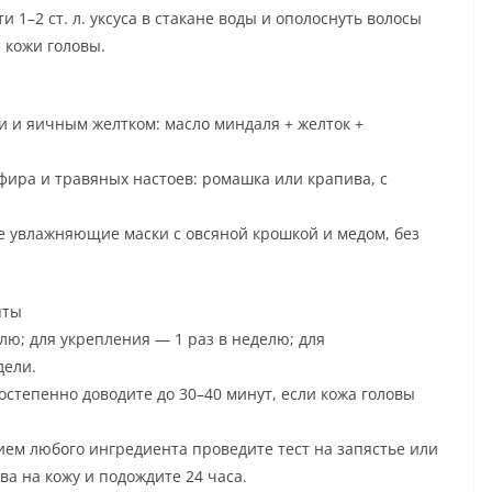
и 1–2 ст. л. уксуса в стакане воды и ополоснуть волосы
 кожи головы.
и и яичным желтком: масло миндаля + желток +
фира и травяных настоев: ромашка или крапива, с
 увлажняющие маски с овсяной крошкой и медом, без
пты
лю; для укрепления — 1 раз в неделю; для
дели.
остепенно доводите до 30–40 минут, если кожа головы
ем любого ингредиента проведите тест на запястье или
ва на кожу и подождите 24 часа.