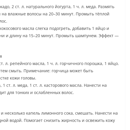
адо, 2 ст. л. натурального йогурта, 1 ч. л. меда. Размять
и на влажные волосы на 20–30 минут. Промыть тёплой
лос.
кокосового масла слегка подогреть, добавить 1 яйцо и
ни и длину на 15–20 минут. Промыть шампунем. Эффект —
я
. л. репейного масла, 1 ч. л. горчичного порошка, 1 яйцо.
затем смыть. Примечание: горчица может быть
стке кожи головы.
, 1 ст. л. меда, 1 ст. л. касторового масла. Нанести на
дит для тонких и ослабленных волос.
 и несколько капель лимонного сока, смешать. Нанести на
дной водой. Помогает снизить жирность и освежить кожу