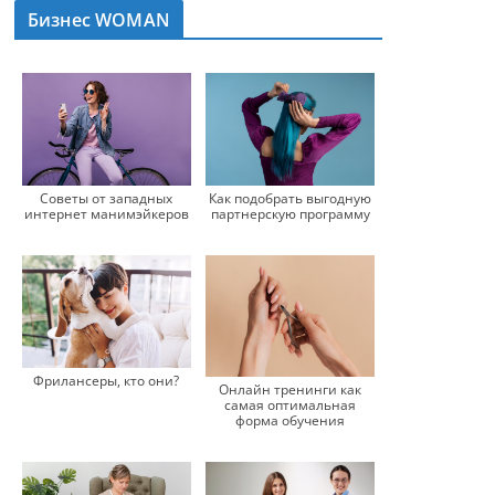
Бизнес WOMAN
Советы от западных
Как подобрать выгодную
интернет манимэйкеров
партнерскую программу
Фрилансеры, кто они?
Онлайн тренинги как
самая оптимальная
форма обучения