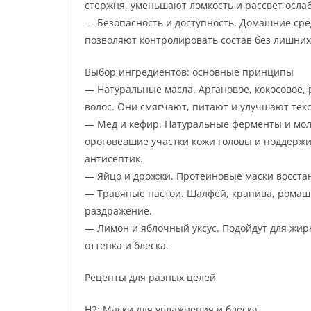
стержня, уменьшают ломкость и рассвет осла
— Безопасность и доступность. Домашние сре
позволяют контролировать состав без лишних
Выбор ингредиентов: основные принципы
— Натуральные масла. Аргановое, кокосовое,
волос. Они смягчают, питают и улучшают текс
— Мед и кефир. Натуральные ферменты и мол
ороговевшие участки кожи головы и поддержи
антисептик.
— Яйцо и дрожжи. Протеиновые маски восстан
— Травяные настои. Шалфей, крапива, ромаш
раздражение.
— Лимон и яблочный уксус. Подойдут для жи
оттенка и блеска.
Рецепты для разных целей
H2: Маски для увлажнения и блеска