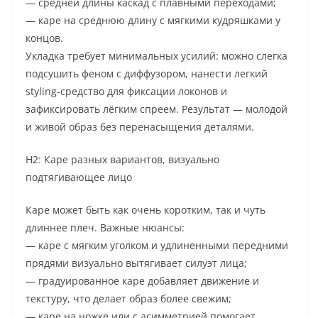
— средней длины каскад с плавными переходами;
— каре на среднюю длину с мягкими кудряшками у
концов.
Укладка требует минимальных усилий: можно слегка
подсушить феном с диффузором, нанести легкий
styling-средство для фиксации локонов и
зафиксировать лёгким спреем. Результат — молодой
и живой образ без перенасыщения деталями.
H2: Каре разных вариантов, визуально
подтягивающее лицо
Каре может быть как очень коротким, так и чуть
длиннее плеч. Важные нюансы:
— каре с мягким уголком и удлиненными передними
прядями визуально вытягивает силуэт лица;
— градуированное каре добавляет движение и
текстуру, что делает образ более свежим;
— каре на ножке или с асимметрией помогает