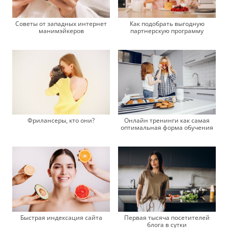
Советы от западных интернет
Как подобрать выгодную
манимэйкеров
партнерскую программу
Фрилансеры, кто они?
Онлайн тренинги как самая
оптимальная форма обучения
Быстрая индексация сайта
Первая тысяча посетителей
блога в сутки