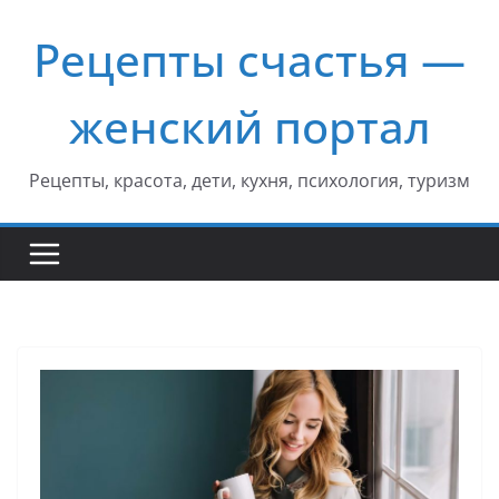
Перейти
Рецепты счастья —
к
содержимому
женский портал
Рецепты, красота, дети, кухня, психология, туризм