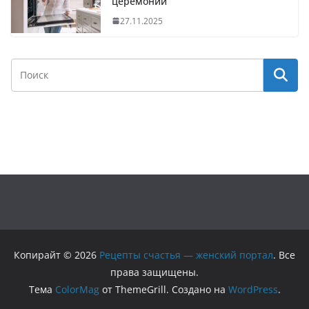
церемонии
27.11.2025
Копирайт © 2026
Рецепты счастья — женский портал
. Все
права защищены.
Тема
ColorMag
от ThemeGrill. Создано на
WordPress
.