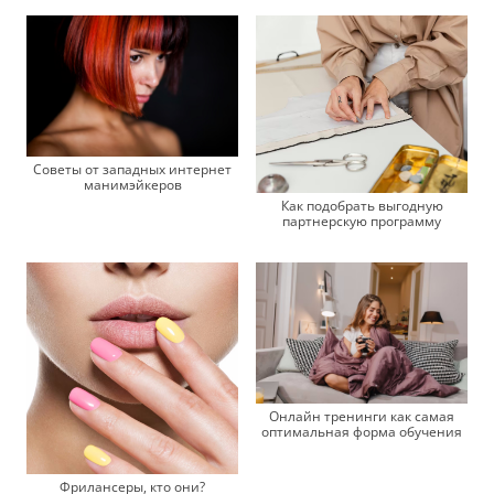
Советы от западных интернет
манимэйкеров
Как подобрать выгодную
партнерскую программу
Онлайн тренинги как самая
оптимальная форма обучения
Фрилансеры, кто они?