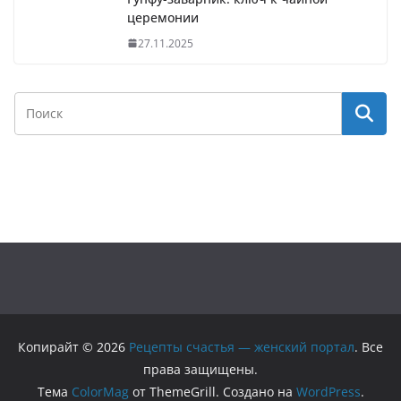
церемонии
27.11.2025
Копирайт © 2026
Рецепты счастья — женский портал
. Все
права защищены.
Тема
ColorMag
от ThemeGrill. Создано на
WordPress
.