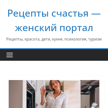
Перейти
Рецепты счастья —
к
содержимому
женский портал
Рецепты, красота, дети, кухня, психология, туризм