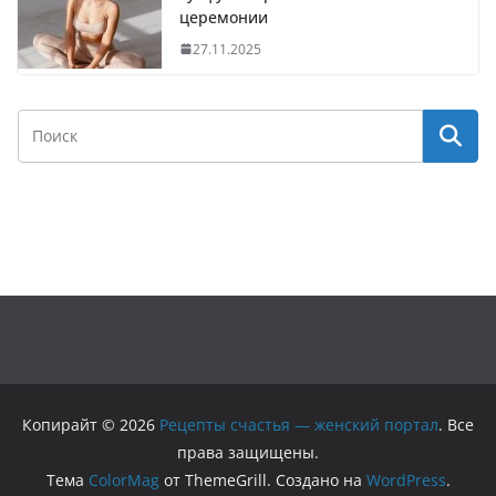
церемонии
27.11.2025
Копирайт © 2026
Рецепты счастья — женский портал
. Все
права защищены.
Тема
ColorMag
от ThemeGrill. Создано на
WordPress
.