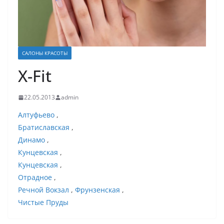
САЛОНЫ КРАСОТЫ
X-Fit
22.05.2013
admin
Алтуфьево
,
Братиславская
,
Динамо
,
Кунцевская
,
Кунцевская
,
Отрадное
,
Речной Вокзал
,
Фрунзенская
,
Чистые Пруды