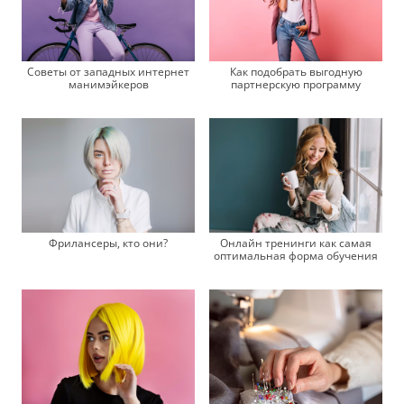
Советы от западных интернет
Как подобрать выгодную
манимэйкеров
партнерскую программу
Фрилансеры, кто они?
Онлайн тренинги как самая
оптимальная форма обучения