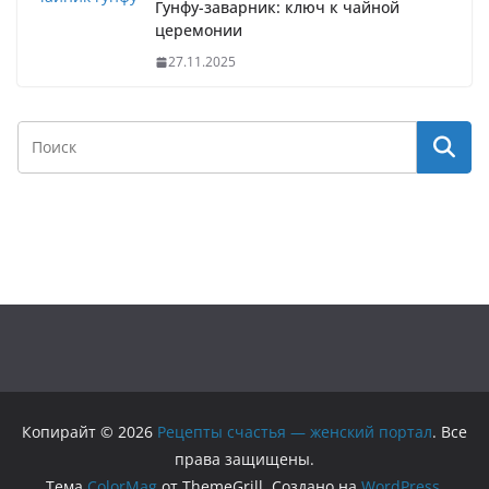
Гунфу-заварник: ключ к чайной
церемонии
27.11.2025
Копирайт © 2026
Рецепты счастья — женский портал
. Все
права защищены.
Тема
ColorMag
от ThemeGrill. Создано на
WordPress
.