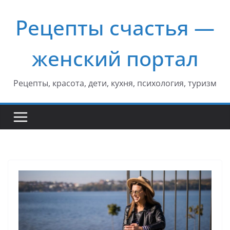
Перейти
Рецепты счастья —
к
содержимому
женский портал
Рецепты, красота, дети, кухня, психология, туризм