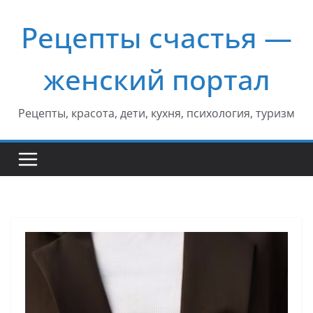
Перейти
Рецепты счастья —
к
содержимому
женский портал
Рецепты, красота, дети, кухня, психология, туризм