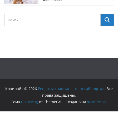
Копирайт © 2026
Рецепты счастья — женский портал
. Все
права защищены.
Тема
ColorMag
от ThemeGrill. Создано на
WordPress
.