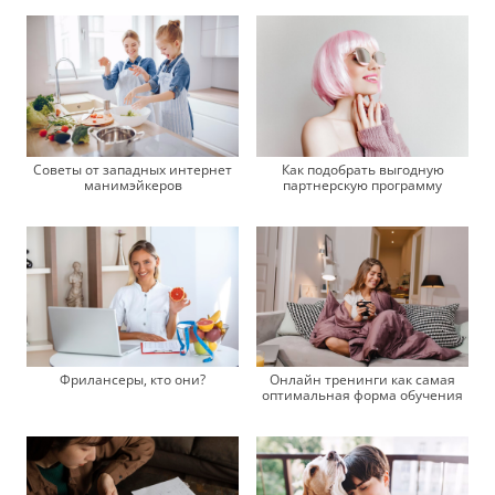
Как подобрать выгодную
Советы от западных интернет
партнерскую программу
манимэйкеров
Фрилансеры, кто они?
Онлайн тренинги как самая
оптимальная форма обучения