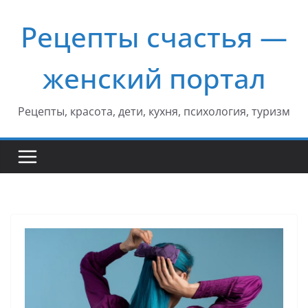
Перейти
Рецепты счастья —
к
содержимому
женский портал
Рецепты, красота, дети, кухня, психология, туризм