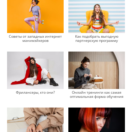
Советы от западных интернет
Как подобрать выгодную
манимэйкеров
партнерскую программу
Фрилансеры, кто они?
Онлайн тренинги как самая
оптимальная форма обучения