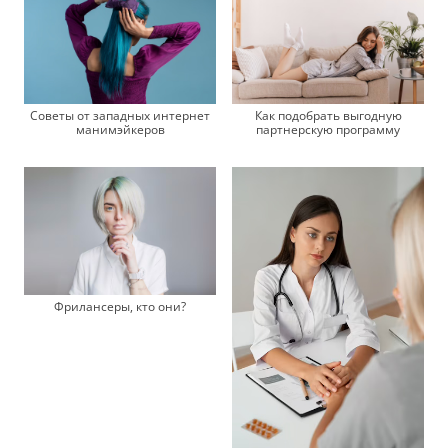
Советы от западных интернет
Как подобрать выгодную
манимэйкеров
партнерскую программу
Фрилансеры, кто они?