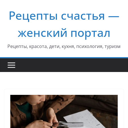
Перейти
Рецепты счастья —
к
содержимому
женский портал
Рецепты, красота, дети, кухня, психология, туризм