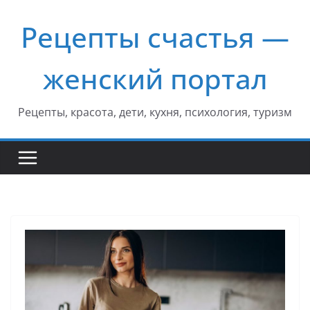
Перейти
Рецепты счастья —
к
содержимому
женский портал
Рецепты, красота, дети, кухня, психология, туризм