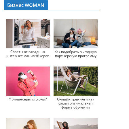
Бизнес WOMAN
Советы от западных
Как подобрать выгодную
интернет манимэйкеров
партнерскую программу
Фрилансеры, кто они?
Онлайн тренинги как
самая оптимальная
форма обучения