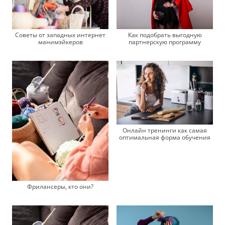
Советы от западных интернет
Как подобрать выгодную
манимэйкеров
партнерскую программу
Онлайн тренинги как самая
оптимальная форма обучения
Фрилансеры, кто они?