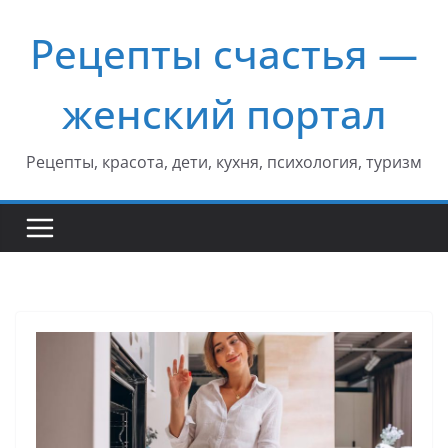
Перейти
Рецепты счастья —
к
содержимому
женский портал
Рецепты, красота, дети, кухня, психология, туризм