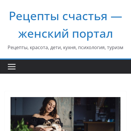
Перейти
Рецепты счастья —
к
содержимому
женский портал
Рецепты, красота, дети, кухня, психология, туризм