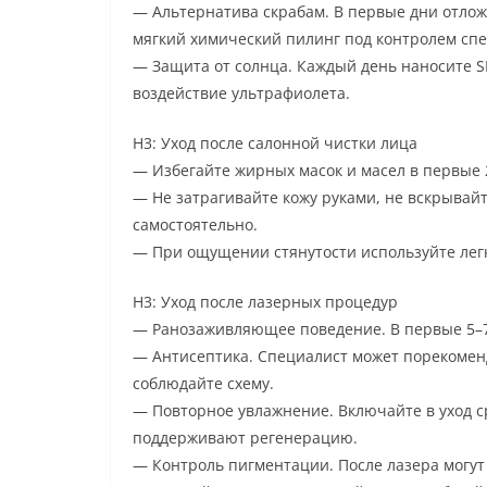
— Альтернатива скрабам. В первые дни отлож
мягкий химический пилинг под контролем сп
— Защита от солнца. Каждый день наносите S
воздействие ультрафиолета.
H3: Уход после салонной чистки лица
— Избегайте жирных масок и масел в первые 
— Не затрагивайте кожу руками, не вскрывай
самостоятельно.
— При ощущении стянутости используйте легк
H3: Уход после лазерных процедур
— Ранозаживляющее поведение. В первые 5–7 
— Антисептика. Специалист может порекомен
соблюдайте схему.
— Повторное увлажнение. Включайте в уход с
поддерживают регенерацию.
— Контроль пигментации. После лазера могу