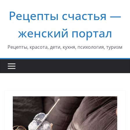
Перейти
Рецепты счастья —
к
содержимому
женский портал
Рецепты, красота, дети, кухня, психология, туризм