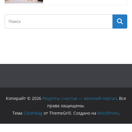
Копирайт © 2026
Рецепты счастья — женский портал
. Все
права защищены.
Тема
ColorMag
от ThemeGrill. Создано на
WordPress
.