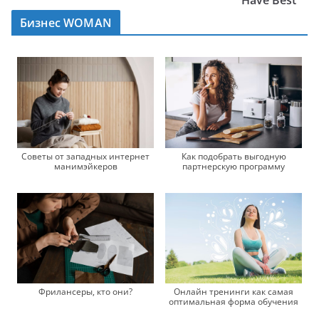
Have Best
Бизнес WOMAN
Советы от западных интернет
Как подобрать выгодную
манимэйкеров
партнерскую программу
Фрилансеры, кто они?
Онлайн тренинги как самая
оптимальная форма обучения