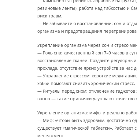
— Компоненты тренинга: аэробные нагрузки (х
резиновые ленты), работа над гибкостью и ба
риск травм.
— Не забывайте о восстановлении: сон и отд
организма и предотвращения перетренирова
Укрепление организма через сон и стресс-м
— Роль сна: качественный сон 7–9 часов в су
восстановление тканей. Создайте регулярный
прохлада, отсутствие ярких устройств за час д
— Управление стрессом: короткие медитации,
хобби помогают снизить хронический стресс,
— Ритуалы перед сном: отключение гаджетов 
ванна — такие привычки улучшают качество с
Укрепление организма: мифы и реально раб
— Миф: «чтобы быть здоровым, достаточно од
существует «магической таблетки». Работает 
менеджмент.