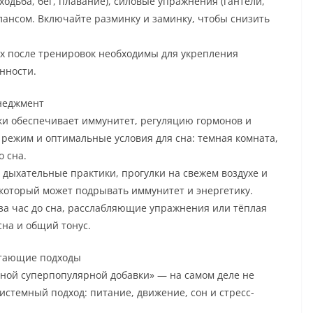
одьба, бег, плавание), силовые упражнения (гантели,
лансом. Включайте разминку и заминку, чтобы снизить
ых после тренировок необходимы для укрепления
нности.
енеджмент
тки обеспечивает иммунитет, регуляцию гормонов и
 режим и оптимальные условия для сна: темная комната,
о сна.
 дыхательные практики, прогулки на свежем воздухе и
 который может подрывать иммунитет и энергетику.
за час до сна, расслабляющие упражнения или тёплая
на и общий тонус.
отающие подходы
ной суперпопулярной добавки» — на самом деле не
системный подход: питание, движение, сон и стресс-