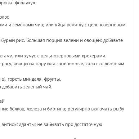
оровье фолликул.
олос
хами и семенами чиа; или яйца всмятку с цельнозерновым
и бурый рис, большая порция зелени и овощей; добавьте
уктами; или хумус с цельнозерновыми крекерами.
 рагу, овощи на пару или запеченные, салат со льняным
), горсть миндаля, фрукты.
о добавить зеленый чай.
ей
ние белков, железа и биотина; регулярно включать рыбу
 и антиоксиданты; не забывать про достаточную