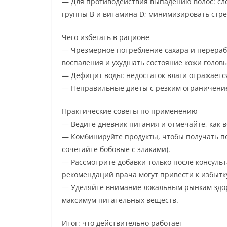
— Для противодействия выпадению волос: сле
группы B и витамина D; минимизировать стре
Чего избегать в рационе
— Чрезмерное потребление сахара и перераб
воспаления и ухудшать состояние кожи головы
— Дефицит воды: недостаток влаги отражается
— Неправильные диеты с резким ограничение
Практические советы по применению
— Ведите дневник питания и отмечайте, как 
— Комбинируйте продукты, чтобы получать п
сочетайте бобовые с злаками).
— Рассмотрите добавки только после консульт
рекомендаций врача могут привести к избытк
— Уделяйте внимание локальным рынкам здор
максимум питательных веществ.
Итог: что действительно работает