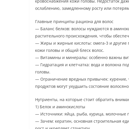
кровоснабжения кожи головы. Недостаток даж
ослаблению, замедленному росту или потерям
Главные принципы рациона для волос
— Баланс белков: волосы нуждаются в аминок
растительного происхождения, чтобы обеспе
— Жиры и жирные кислоты: омега-3 и други
кожи головы и общий блеск волос.
— Витамины и минералы: особенно важны витам
— Гидратация и клетчатка: вода и волокна п
головы.
— Ограничение вредных привычек: курение, 
продуктов могут ухудшить состояние волосяно
Нутриенты, на которые стоит обратить внима
1) Белок и аминокислоты
— Источники: яйца, рыба, курица, молочные 
— Зачем: кератин, основная строительная ед
рост и укрепляет структуру.