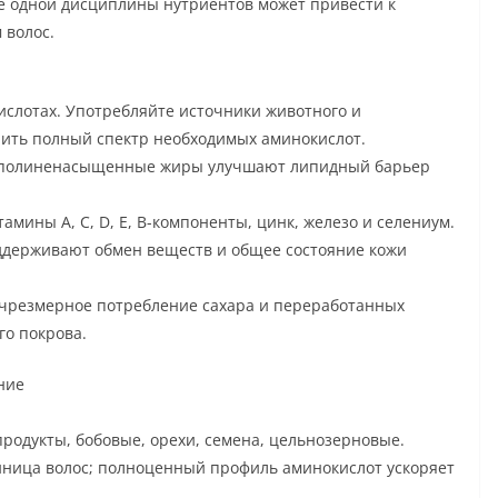
е одной дисциплины нутриентов может привести к
 волос.
ислотах. Употребляйте источники животного и
чить полный спектр необходимых аминокислот.
е полиненасыщенные жиры улучшают липидный барьер
ины A, C, D, E, B-компоненты, цинк, железо и селениум.
оддерживают обмен веществ и общее состояние кожи
чрезмерное потребление сахара и переработанных
го покрова.
ние
продукты, бобовые, орехи, семена, цельнозерновые.
иница волос; полноценный профиль аминокислот ускоряет