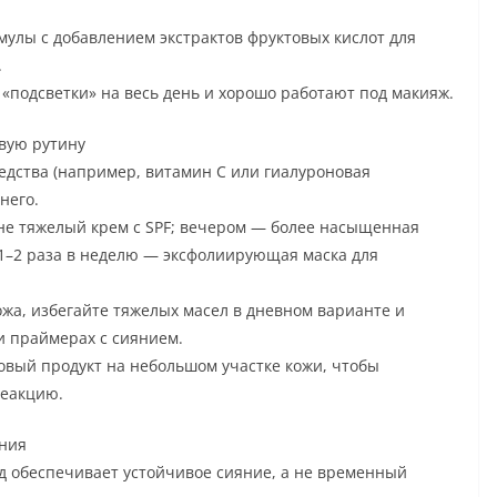
улы с добавлением экстрактов фруктовых кислот для
.
подсветки» на весь день и хорошо работают под макияж.
овую рутину
редства (например, витамин C или гиалуроновая
него.
не тяжелый крем с SPF; вечером — более насыщенная
 1–2 раза в неделю — эксфолиирующая маска для
ожа, избегайте тяжелых масел в дневном варианте и
 и праймерах с сиянием.
новый продукт на небольшом участке кожи, чтобы
реакцию.
яния
д обеспечивает устойчивое сияние, а не временный