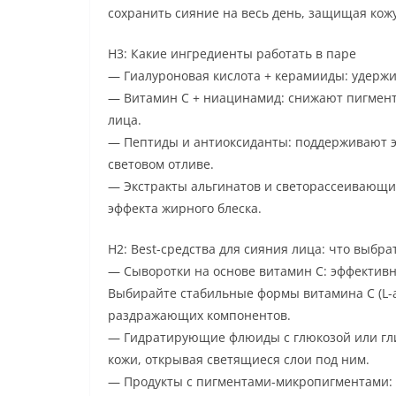
сохранить сияние на весь день, защищая кожу
H3: Какие ингредиенты работать в паре
— Гиалуроновая кислота + керамииды: удержи
— Витамин C + ниацинамид: снижают пигмент
лица.
— Пептиды и антиоксиданты: поддерживают эл
световом отливе.
— Экстракты альгинатов и светорассеивающи
эффекта жирного блеска.
H2: Best-средства для сияния лица: что выбрат
— Сыворотки на основе витамин C: эффективн
Выбирайте стабильные формы витамина C (L-а
раздражающих компонентов.
— Гидратирующие флюиды с глюкозой или гли
кожи, открывая светящиеся слои под ним.
— Продукты с пигментами-микропигментами: 