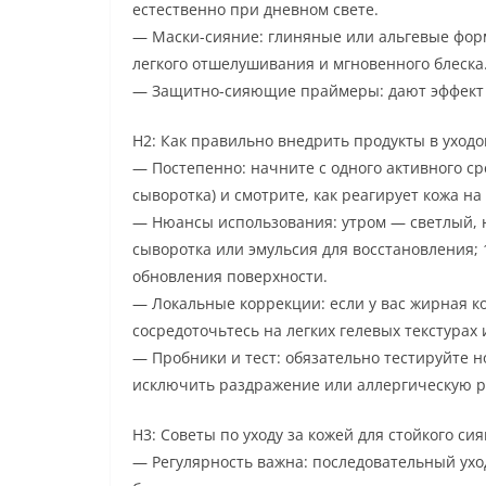
естественно при дневном свете.
— Маски-сияние: глиняные или альгевые форм
легкого отшелушивания и мгновенного блеска
— Защитно-сияющие праймеры: дают эффект «
H2: Как правильно внедрить продукты в уход
— Постепенно: начните с одного активного с
сыворотка) и смотрите, как реагирует кожа на 
— Нюансы использования: утром — светлый, 
сыворотка или эмульсия для восстановления;
обновления поверхности.
— Локальные коррекции: если у вас жирная к
сосредоточьтесь на легких гелевых текстурах
— Пробники и тест: обязательно тестируйте 
исключить раздражение или аллергическую 
H3: Советы по уходу за кожей для стойкого си
— Регулярность важна: последовательный ухо