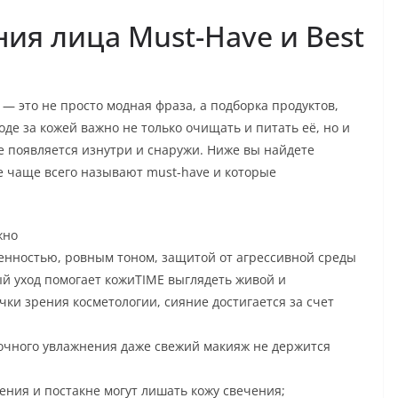
ния лица Must-Have и Best
 — это не просто модная фраза, а подборка продуктов,
де за кожей важно не только очищать и питать её, но и
е появляется изнутри и снаружи. Ниже вы найдете
е чаще всего называют must-have и которые
.
жно
енностью, ровным тоном, защитой от агрессивной среды
й уход помогает кожиTIME выглядеть живой и
чки зрения косметологии, сияние достигается за счет
очного увлажнения даже свежий макияж не держится
ния и постакне могут лишать кожу свечения;