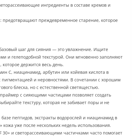
веторассеивающие ингредиенты в составе кремов и
в: предотвращают преждевременное старение, которое
азовый шаг для сияния — это увлажнение. Ищите
ами и гелеподобной текстурой. Они мгновенно заполняют
, которое держится весь день.
н C, ниацинамид, арбутин или койевая кислота в
с пигментацией и неровностями. В сочетании с хорошим
вого блеска, но с естественной светящестью.
-праймер с сияющими частицами позволяет создать
ыбирайте текстуру, которая не забивает поры и не
базе пептидов, экстракты водорослей и ниацинамид в
 кожа уже после нескольких недель использования.
PF 30+ и светорассеивающими частичками часто помогает