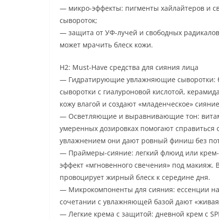
— микро-эффекты: пигменты хайлайтеров и с
сывороток;
— защита от УФ-лучей и свободных радикало
может мрачить блеск кожи.
H2: Must-Have средства для сияния лица
— Гидратирующие увлажняющие сыворотки: б
сыворотки с гиалуроновой кислотой, керамид
кожу влагой и создают «младенческое» сияние
— Осветляющие и выравнивающие тон: витами
умеренных дозировках помогают справиться 
увлажнением они дают ровный финиш без пото
— Праймеры-сияние: легкий флюид или крем
эффект «мгновенного свечения» под макияж. В
провоцирует жирный блеск к середине дня.
— Микрокомпоненты для сияния: ессенции на 
сочетании с увлажняющей базой дают «живая»
— Легкие крема с защитой: дневной крем с S