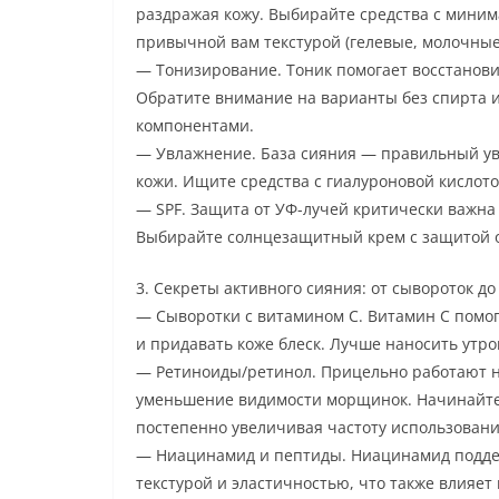
раздражая кожу. Выбирайте средства с мин
привычной вам текстурой (гелевые, молочны
— Тонизирование. Тоник помогает восстанови
Обратите внимание на варианты без спирта 
компонентами.
— Увлажнение. База сияния — правильный у
кожи. Ищите средства с гиалуроновой кислот
— SPF. Защита от УФ-лучей критически важна 
Выбирайте солнцезащитный крем с защитой о
3. Секреты активного сияния: от сывороток до
— Сыворотки с витамином С. Витамин С помог
и придавать коже блеск. Лучше наносить утр
— Ретиноиды/ретинол. Прицельно работают н
уменьшение видимости морщинок. Начинайте 
постепенно увеличивая частоту использовани
— Ниацинамид и пептиды. Ниацинамид поддер
текстурой и эластичностью, что также влияет 