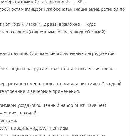
ример, витамин С) → увлажнение → SPF.
отребностям (глицерин/глюконаты/ниацинамид/ретинол по
и от кожи), маски 1–2 раза, возможно — курс
мен сезонов (солнечным летом, холодной зимой).
значит лучше. Слишком много активных ингредиентов
без защиты разрушает коллаген и снижает сияние на
р, ретинол вместе с кислоты‪ми или витамина C в одной
йте утренние и вечерние применения.
римеры ухода (обобщенный набор Must-Have Best)
жестких щелочей.
нентами.
20%), ниацинамид (5%), пептиды.
миды; вечерний крем с натуральными маслами для