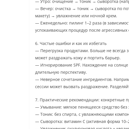
— Утро: очищение → тоник → сыворотка (нап
— Вечер: очистка → тоник → сыворотка по п
макету) → увлажнение или ночной крем.
— Еженедельно: пилинг 1–2 раза (в зависимост
успокаивающих процедур после агрессивных с
6. Частые ошибки и как их избегать
— Перегрузка продуктами. Больше не всегда 
может раздражать кожу и портить барьер.
— Игнорирование SPF. Нахождение на солнце 
длительную перспективу.
— Неверное сочетание ингредиентов. Наприме
сессии может вызвать раздражение. Разделя
7. Практические рекомендации: конкретные п
— Умывание: мягкое пенящееся средство без 
— Тоник: без спирта, с увлажняющими компо
— Сыворотка: витамин C (активная форма 10–
— Увлажнение: гиалуроновая кислота + кера