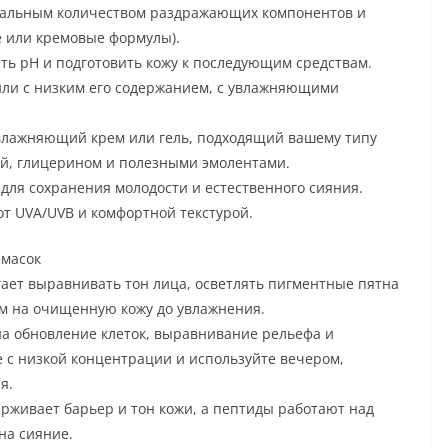
имальным количеством раздражающих компонентов и
е или кремовые формулы).
ть pH и подготовить кожу к последующим средствам.
или с низким его содержанием, с увлажняющими
влажняющий крем или гель, подходящий вашему типу
ой, глицерином и полезными эмолентами.
для сохранения молодости и естественного сияния.
т UVA/UVB и комфортной текстурой.
 масок
ает выравнивать тон лица, осветлять пигментные пятна
ом на очищенную кожу до увлажнения.
а обновление клеток, выравнивание рельефа и
с низкой концентрации и используйте вечером,
я.
живает барьер и тон кожи, а пептиды работают над
на сияние.