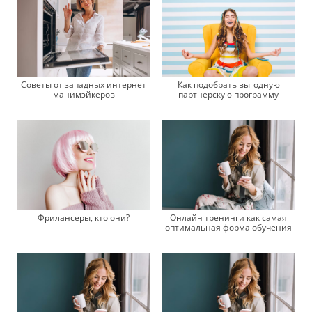
Советы от западных интернет
Как подобрать выгодную
манимэйкеров
партнерскую программу
Фрилансеры, кто они?
Онлайн тренинги как самая
оптимальная форма обучения