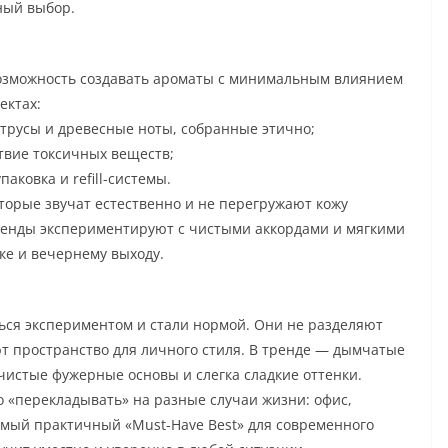
ный выбор.
возможность создавать ароматы с минимальным влиянием
ектах:
итрусы и древесные ноты, собранные этично;
твие токсичных веществ;
ковка и refill-системы.
орые звучат естественно и не перегружают кожу
ренды экспериментируют с чистыми аккордами и мягкими
ке и вечернему выходу.
ься экспериментом и стали нормой. Они не разделяют
ют пространство для личного стиля. В тренде — дымчатые
чистые фужерные основы и слегка сладкие оттенки.
ко «перекладывать» на разные случаи жизни: офис,
самый практичный «Must-Have Best» для современного