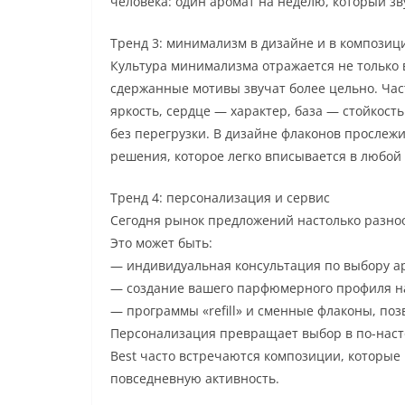
человека: один аромат на неделю, который зв
Тренд 3: минимализм в дизайне и в композиц
Культура минимализма отражается не только в
сдержанные мотивы звучат более цельно. Час
яркость, сердце — характер, база — стойкость
без перегрузки. В дизайне флаконов прослежи
решения, которое легко вписывается в любой 
Тренд 4: персонализация и сервис
Сегодня рынок предложений настолько разноо
Это может быть:
— индивидуальная консультация по выбору а
— создание вашего парфюмерного профиля на
— программы «refill» и сменные флаконы, по
Персонализация превращает выбор в по-наст
Best часто встречаются композиции, которые
повседневную активность.