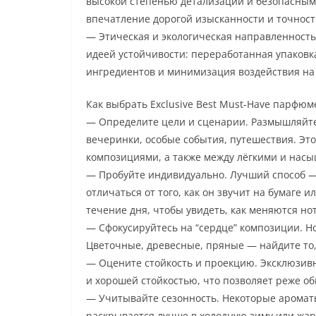
высокой степенью детализации и безопасным
впечатление дорогой изысканности и точност
— Этическая и экологическая направленность
идеей устойчивости: переработанная упаковка
ингредиентов и минимизация воздействия на
Как выбрать Exclusive Best Must-Have парфю
— Определите цели и сценарии. Размышляйте о
вечеринки, особые события, путешествия. Эт
композициями, а также между лёгкими и нас
— Пробуйте индивидуально. Лучший способ — 
отличаться от того, как он звучит на бумаге 
течение дня, чтобы увидеть, как меняются но
— Сфокусируйтесь на “сердце” композиции. Н
Цветочные, древесные, пряные — найдите то,
— Оцените стойкость и проекцию. Эксклюзи
и хорошей стойкостью, что позволяет реже о
— Учитывайте сезонность. Некоторые ароматы
раскрывается лучше в холодную зиму или жар