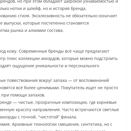
рендов, но при этом обладают широкой узнаваемостью и
лько нотки и шлейф, но и история бренда,
ованию стиля. Эксклюзивность не обязательно означает
е выпуски, которые постепенно становятся
итма рынка и алхимии состава.
и
под кожу. Современные бренды всё чаще предлагают
нтр плюс коллекции аккордов, которые можно подстроить
создаёт ощущение уникальности и персонального
е повествования вокруг запаха — от воспоминаний
новятся всё более ценимыми. Покупатель ищет не просто
ь при помощи запахов.
ренде — чистые, прозрачные композиции, где корневые
венную красоту направления. Часто встречаются светлые
ккорды с точной, “чистотой” финала.
имия. Архивные технологии смешения, синтетика, но с