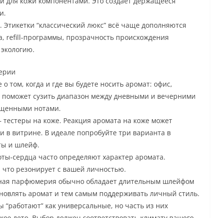
и для кожи компонентами. Это создаёт держащееся
и.
. Этикетки “классический люкс” всё чаще дополняются
, refill-программы, прозрачность происхождения
 экологию.
мерии
 том, когда и где вы будете носить аромат: офис,
о поможет сузить диапазон между дневными и вечерними
ыщенными нотами.
тестеры на коже. Реакция аромата на коже может
или в витрине. В идеале попробуйте три варианта в
ты и шлейф.
оты-сердца часто определяют характер аромата.
 что резонирует с вашей личностью.
вная парфюмерия обычно обладает длительным шлейфом
бновлять аромат и тем самым поддерживать личный стиль.
 “работают” как универсальные, но часть из них
кое лето. Выбор должен соответствовать климату вашего