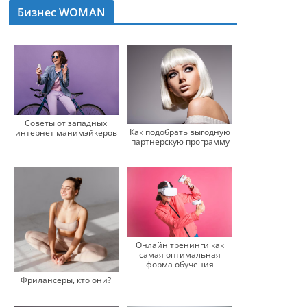
Бизнес WOMAN
Советы от западных
Как подобрать выгодную
интернет манимэйкеров
партнерскую программу
Онлайн тренинги как
самая оптимальная
форма обучения
Фрилансеры, кто они?