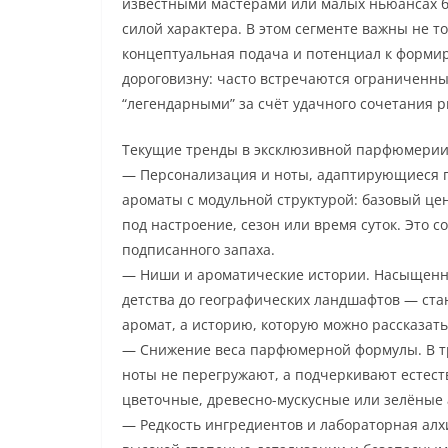
известными мастерами или малых ньюансах б
силой характера. В этом сегменте важны не то
концептуальная подача и потенциал к формир
дороговизну: часто встречаются ограниченны
“легендарными” за счёт удачного сочетания р
Текущие тренды в эксклюзивной парфюмери
— Персонализация и ноты, адаптирующиеся 
ароматы с модульной структурой: базовый це
под настроение, сезон или время суток. Это 
подписанного запаха.
— Ниши и ароматические истории. Насыщенны
детства до географических ландшафтов — ста
аромат, а историю, которую можно рассказат
— Снижение веса парфюмерной формулы. В т
ноты не перегружают, а подчеркивают естест
цветочные, древесно-мускусные или зелёные а
— Редкость ингредиентов и лабораторная алх