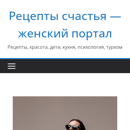
Перейти
Рецепты счастья —
к
содержимому
женский портал
Рецепты, красота, дети, кухня, психология, туризм