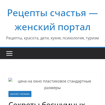
Перейти
Рецепты счастья —
к
содержимому
женский портал
Рецепты, красота, дети, кухня, психология, туризм
БИЗНЕС WOMAN
Секреты бесшумных