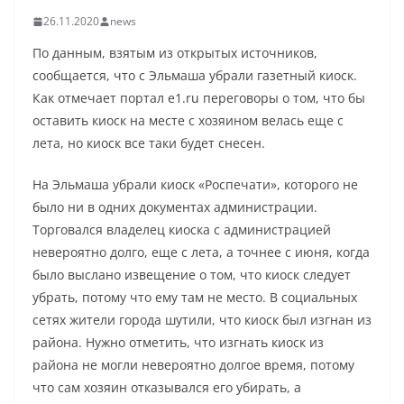
26.11.2020
news
По данным, взятым из открытых источников,
сообщается, что с Эльмаша убрали газетный киоск.
Как отмечает портал e1.ru переговоры о том, что бы
оставить киоск на месте с хозяином велась еще с
лета, но киоск все таки будет снесен.
На Эльмаша убрали киоск «Роспечати», которого не
было ни в одних документах администрации.
Торговался владелец киоска с администрацией
невероятно долго, еще с лета, а точнее с июня, когда
было выслано извещение о том, что киоск следует
убрать, потому что ему там не место. В социальных
сетях жители города шутили, что киоск был изгнан из
района. Нужно отметить, что изгнать киоск из
района не могли невероятно долгое время, потому
что сам хозяин отказывался его убирать, а