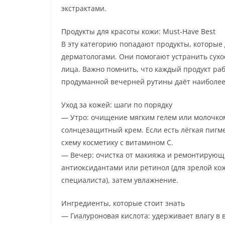
экстрактами.
Продукты для красоты кожи: Must-Have Best
В эту категорию попадают продукты, которые
дерматологами. Они помогают устранить сух
лица. Важно помнить, что каждый продукт ра
продуманной вечерней рутины даёт наиболее
Уход за кожей: шаги по порядку
— Утро: очищение мягким гелем или молочком
солнцезащитный крем. Если есть лёгкая пиг
схему косметику с витамином C.
— Вечер: очистка от макияжа и ремонтирующи
антиоксидантами или ретинол (для зрелой к
специалиста), затем увлажнение.
Ингредиенты, которые стоит знать
— Гиалуроновая кислота: удерживает влагу в в