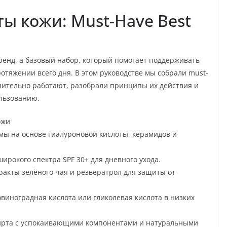
ы кожи: Must-Have Best
ренд, а базовый набор, который помогает поддерживать
отяжении всего дня. В этом руководстве мы собрали must-
вительно работают, разобрали принципы их действия и
ользованию.
ожи
ы на основе гиалуроновой кислоты, керамидов и
окого спектра SPF 30+ для дневного ухода.
ракты зелёного чая и резвератрол для защиты от
иноградная кислота или гликолевая кислота в низких
пирта с успокаивающими компонентами и натуральными