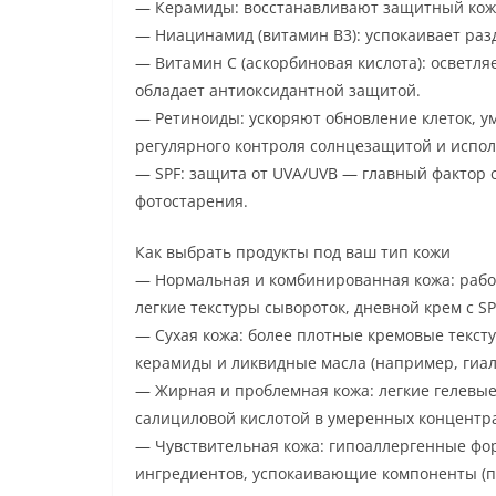
— Керамиды: восстанавливают защитный кожны
— Ниацинамид (витамин B3): успокаивает раз
— Витамин C (аскорбиновая кислота): осветля
обладает антиоксидантной защитой.
— Ретиноиды: ускоряют обновление клеток, 
регулярного контроля солнцезащитой и испол
— SPF: защита от UVA/UVB — главный фактор
фотостарения.
Как выбрать продукты под ваш тип кожи
— Нормальная и комбинированная кожа: раб
легкие текстуры сывороток, дневной крем с SP
— Сухая кожа: более плотные кремовые текст
керамиды и ликвидные масла (например, гиал
— Жирная и проблемная кожа: легкие гелевы
салициловой кислотой в умеренных концентр
— Чувствительная кожа: гипоаллергенные фо
ингредиентов, успокаивающие компоненты (п