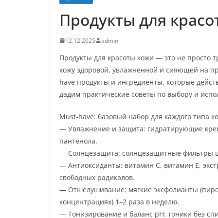
Продукты для красот
12.12.2025
admin
Продукты для красоты кожи — это не просто т
кожу здоровой, увлажненной и сияющей на пр
have продукты и ингредиенты, которые дейст
дадим практические советы по выбору и исп
Must-have: базовый набор для каждого типа к
— Увлажнение и защита: гидратирующие крем
пантенола.
— Солнцезащита: солнцезащитные фильтры шир
— Антиоксиданты: витамин C, витамин E, экст
свободных радикалов.
— Отшелушивание: мягкие эксфолианты (пиров
концентрациях) 1–2 раза в неделю.
— Тонизирование и баланс pH: тоники без с