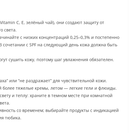
itamin C, E, зелёный чай), они создают защиту от
о света.
чинайте с низких концентраций 0,25–0,3% и постепенно
В сочетании с SPF на следующий день кожа должна быть
гут сушить кожу, поэтому шаг увлажнения обязателен.
аха” или “не раздражает” для чувствительной кожи.
й более тяжелые кремы, летом — легкие гели и флюиды.
вету и теплу: храните в темном месте при комнатной
вета.
тивность со временем; выбирайте продукты с индикацией
ия тюбика.