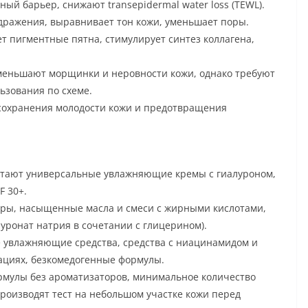
й барьер, снижают transepidermal water loss (TEWL).
дражения, выравнивает тон кожи, уменьшает поры.
ет пигментные пятна, стимулирует синтез коллагена,
уменьшают морщинки и неровности кожи, однако требуют
ьзования по схеме.
 сохранения молодости кожи и предотвращения
отают универсальные увлажняющие кремы с гиалуроном,
F 30+.
уры, насыщенные масла и смеси с жирными кислотами,
уронат натрия в сочетании с глицерином).
е увлажняющие средства, средства с ниацинамидом и
ациях, безкомедогенные формулы.
рмулы без ароматизаторов, минимальное количество
роизводят тест на небольшом участке кожи перед