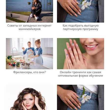
Советы от западных интернет
Как подобрать выгодную
манимэйкеров
партнерскую программу
Онлайн тренинги как самая
Фрилансеры, кто они?
оптимальная форма обучения